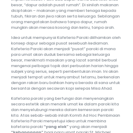
besar, “dapur adalah pusat rumah”. Di sinilah makanan
diciptakan – makanan yang memberi tenaga kepada
tubuh, fikiran dan jiwa rakan serta keluarga. Sebilangan
orang mengatakan bahawa tanpa dapur, rumah
mungkin akan merasa kosong dan keliru, tanpa arah.
Idea untuk mempunyai Kafeteria Paroki diilhamkan oleh
konsep dapur sebagai pusat sesebuah kediaman.
Kafeteria Paroki akan menjadi “pusat” paroki di mana
para umat akan duduk bersama sebagai keluarga
besar, menikmati masakan yang lazat sambil berbual
mengenai pelbagai topik dari perbualan harian hingga
subjek yang serius, seperti pembentukan iman. Ini akan
menjadi tempat untuk menyambut tetamu, berkenalan
dengan rakan baru bahkan hanya berada di sana untuk
bersantai dengan secawan kopi selepas Misa Ahad.
Kafetaria paroki yang berfungsi dan menyenangkan
secara estetik akan menarik umat ke dalam paroki kita
dan menyelubungi mereka dalam kemesraan paroki
kita. Atas sebab-sebab inilah Komiti Ad Hoc Pembinaan
Kafeteria Paroki menyetujui idea untuk membina
kafetaria paroki
“yang elok”
yang akan menjadi
“kebanggaan”
bagi para umat paroki St. Michael,