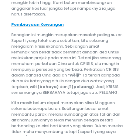
mungkin lebih tinggi. Kami belum membincangkan
anggaran kos luar jangka tetapi nampaknya ia juga
harus disertakan.
Pembiayaan Kewangan
Bahagian ini mungkin merupakan masalah paling sukar.
Seperti yang telah saya sebutkan, kita sekarang
mengalami krisis ekonomi. Sebilangan umat
kemungkinan besar tidak berminat dengan idea untuk
melakukan projek pada masa ini. Tetapi jika seseorang
memahami perkataan Cina untuk CRISIS, dia mungkin
mempunyai persepsi yang berbeza. Perkataan CRISIS
dalam bahasa Cina adalah
“wēijī”
. Ia terdiri daripada
dua suku kata yang ditulis dengan dua watak yang
terpisah,
wēi (bahaya)
dan
jī (peluang)
. Jadi, KRISIS
sememangnya BERBAHAYA tetapi juga satu PELUANG.
Kita masih belum dapat merayakan Misa Mingguan
selama beberapa bulan. Sebilangan besar umat
membantu paroki melalui sumbangan atas talian dan
difahami, jumlahnya telah menurun dengan ketara
berbanding koleksi hari Ahad yang biasa. Bukan mereka
tidak mahu menyumbang tetapi (seperti yang saya