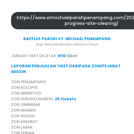
https://www.stmichaelparishpenampang.com/202
progress-site-clearing/
RAFFLES PAROKI ST. MICHAEL PENAMPANG
bagi dana pembinaan Kafeteria Paroki
JUMLAH TIKET DICETAK:
8110
tiket
LAPORAN PENJUALAN TIKET DARIPADA ZON/PEJABAT
MISION
ZON PENAMPANG:
ZON KOLOPIS:
ZON MININTOD:
ZON SUKANG MABPAI:
25 tickets
ZON LIMBANAK:
ZON MAANG:
ZON SUGUD:
ZON KINARUT:
ZON LABAK:
ZON TERIAN: