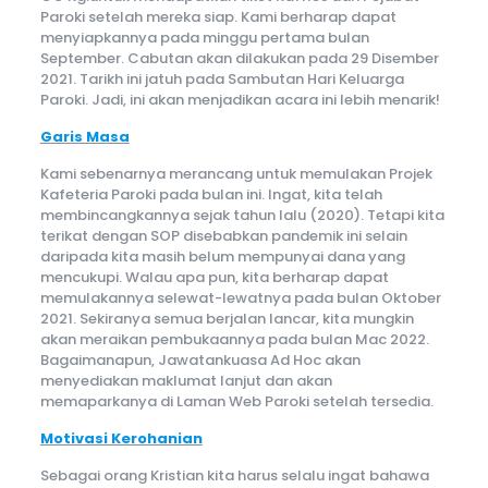
Paroki setelah mereka siap. Kami berharap dapat
menyiapkannya pada minggu pertama bulan
September. Cabutan akan dilakukan pada 29 Disember
2021. Tarikh ini jatuh pada Sambutan Hari Keluarga
Paroki. Jadi, ini akan menjadikan acara ini lebih menarik!
Garis Masa
Kami sebenarnya merancang untuk memulakan Projek
Kafeteria Paroki pada bulan ini. Ingat, kita telah
membincangkannya sejak tahun lalu (2020). Tetapi kita
terikat dengan SOP disebabkan pandemik ini selain
daripada kita masih belum mempunyai dana yang
mencukupi. Walau apa pun, kita berharap dapat
memulakannya selewat-lewatnya pada bulan Oktober
2021. Sekiranya semua berjalan lancar, kita mungkin
akan meraikan pembukaannya pada bulan Mac 2022.
Bagaimanapun, Jawatankuasa Ad Hoc akan
menyediakan maklumat lanjut dan akan
memaparkanya di Laman Web Paroki setelah tersedia.
Motivasi Kerohanian
Sebagai orang Kristian kita harus selalu ingat bahawa