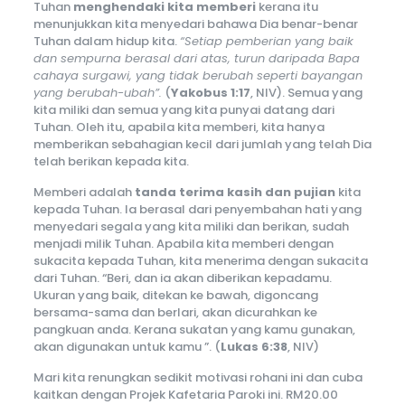
Tuhan
menghendaki kita memberi
kerana itu
menunjukkan kita menyedari bahawa Dia benar-benar
Tuhan dalam hidup kita.
“Setiap pemberian yang baik
dan sempurna berasal dari atas, turun daripada Bapa
cahaya surgawi, yang tidak berubah seperti bayangan
yang berubah-ubah”.
(
Yakobus 1:17
, NIV). Semua yang
kita miliki dan semua yang kita punyai datang dari
Tuhan. Oleh itu, apabila kita memberi, kita hanya
memberikan sebahagian kecil dari jumlah yang telah Dia
telah berikan kepada kita.
Memberi adalah
tanda terima kasih dan pujian
kita
kepada Tuhan. Ia berasal dari penyembahan hati yang
menyedari segala yang kita miliki dan berikan, sudah
menjadi milik Tuhan. Apabila kita memberi dengan
sukacita kepada Tuhan, kita menerima dengan sukacita
dari Tuhan. “Beri, dan ia akan diberikan kepadamu.
Ukuran yang baik, ditekan ke bawah, digoncang
bersama-sama dan berlari, akan dicurahkan ke
pangkuan anda. Kerana sukatan yang kamu gunakan,
akan digunakan untuk kamu ”. (
Lukas 6:38
, NIV)
Mari kita renungkan sedikit motivasi rohani ini dan cuba
kaitkan dengan Projek Kafetaria Paroki ini. RM20.00