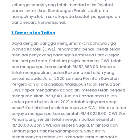
keluarga sahaja yang telah mendaftar ke Pejabat
paroki untuk Ikrar Sumbangan Paroki. Jadi, umat
nampaknya lebih suka kepada kaedah pengumpulan
dana secara konvensional.
1. Bazar atas Talian
Saya dengan bangga mengumumkan bahawa Liga
Wanita Katolik (CWL) Penampang benar-benar telah
menjadi penyokong cadangan Kafeteria Paroki sejak
dari hari pertama. Sebelum projek bermula, CWL telah
pun mengumpulkan sejumlah RM52,868.00. Mereka
telah mengadakan jualan Bazaar atas talian yang
pertama pada Julai, 2020 semasa Perintah Kawalan
Pergerakan dilaksanakan. Walaupun tidak semua zon
CWL dapat mengambil bahagian, mereka telah berjaya
mengumpulkan RM9,640. Jualan Bazaar atas talian
kedua pada bulan Julai 2021 adalah kejayaan yang
besar! Kali ini disertai oleh semua zon CWL. Mereka telah
berjaya mengumpulkan sejumlah RM43,228.00. CWL Zon
Penampang sendiri telah mengumpulkan sejumlah
RM20,000. Zon CWL lain seperti Sugud, Minintod dan
Kinarut juga tidak menghampakan. Saya ingin
mengucapkan terima kasih kepada semua anggota