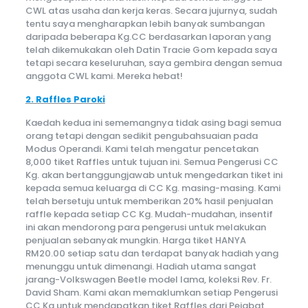
CWL atas usaha dan kerja keras. Secara jujurnya, sudah
tentu saya mengharapkan lebih banyak sumbangan
daripada beberapa Kg.CC berdasarkan laporan yang
telah dikemukakan oleh Datin Tracie Gom kepada saya
tetapi secara keseluruhan, saya gembira dengan semua
anggota CWL kami. Mereka hebat!
2. Raffles Paroki
Kaedah kedua ini sememangnya tidak asing bagi semua
orang tetapi dengan sedikit pengubahsuaian pada
Modus Operandi. Kami telah mengatur pencetakan
8,000 tiket Raffles untuk tujuan ini. Semua Pengerusi CC
Kg. akan bertanggungjawab untuk mengedarkan tiket ini
kepada semua keluarga di CC Kg. masing-masing. Kami
telah bersetuju untuk memberikan 20% hasil penjualan
raffle kepada setiap CC Kg. Mudah-mudahan, insentif
ini akan mendorong para pengerusi untuk melakukan
penjualan sebanyak mungkin. Harga tiket HANYA
RM20.00 setiap satu dan terdapat banyak hadiah yang
menunggu untuk dimenangi. Hadiah utama sangat
jarang-Volkswagen Beetle model lama, koleksi Rev. Fr.
David Sham. Kami akan memaklumkan setiap Pengerusi
CC Kg.untuk mendapatkan tiket Raffles dari Pejabat