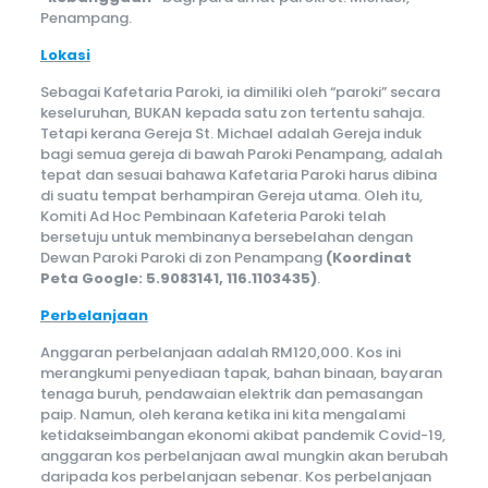
Penampang.
Lokasi
Sebagai Kafetaria Paroki, ia dimiliki oleh “paroki” secara
keseluruhan, BUKAN kepada satu zon tertentu sahaja.
Tetapi kerana Gereja St. Michael adalah Gereja induk
bagi semua gereja di bawah Paroki Penampang, adalah
tepat dan sesuai bahawa Kafetaria Paroki harus dibina
di suatu tempat berhampiran Gereja utama. Oleh itu,
Komiti Ad Hoc Pembinaan Kafeteria Paroki telah
bersetuju untuk membinanya bersebelahan dengan
Dewan Paroki Paroki di zon Penampang
(Koordinat
Peta Google: 5.9083141, 116.1103435)
.
Perbelanjaan
Anggaran perbelanjaan adalah RM120,000. Kos ini
merangkumi penyediaan tapak, bahan binaan, bayaran
tenaga buruh, pendawaian elektrik dan pemasangan
paip. Namun, oleh kerana ketika ini kita mengalami
ketidakseimbangan ekonomi akibat pandemik Covid-19,
anggaran kos perbelanjaan awal mungkin akan berubah
daripada kos perbelanjaan sebenar. Kos perbelanjaan